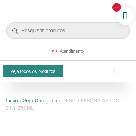
0
Atendimento
Veja todos os produtos
Início
/
Sem Categoria
/ DESOD REXONA AE COT
DRY 250ML