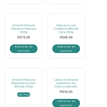
Amend Marsala
Máscara Luxe
Vibrance Máscara
Creations Blonde
300g
Care 250g
R$
79,98
R$
86,98
Adicionar ao
Adicionar ao
carrinho
carrinho
Amend Máscara
Leave-in Amend
Matizadora Pearl
Expertise Liso
Blonde 250g
Descomplicado
R$
39,90
Leia mais
Adicionar ao
carrinho