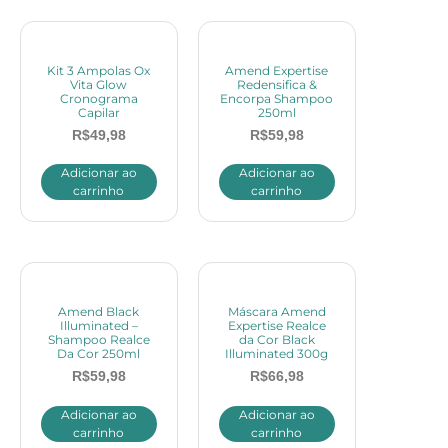
Kit 3 Ampolas Ox
Amend Expertise
Vita Glow
Redensifica &
Cronograma
Encorpa Shampoo
Capilar
250ml
R$
49,98
R$
59,98
Adicionar ao
Adicionar ao
carrinho
carrinho
Amend Black
Máscara Amend
Illuminated –
Expertise Realce
Shampoo Realce
da Cor Black
Da Cor 250ml
Illuminated 300g
R$
59,98
R$
66,98
Adicionar ao
Adicionar ao
carrinho
carrinho