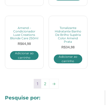
Amend –
Tonalizante
Condicionador
Hidratante Banho
Luxe Creations
De Brilho Supéria
Blonde Care 250ml
Color Amend
Prata
R$
64,98
R$
34,98
Adicionar ao
Adicionar ao
carrinho
carrinho
1
2
→
Pesquise por: