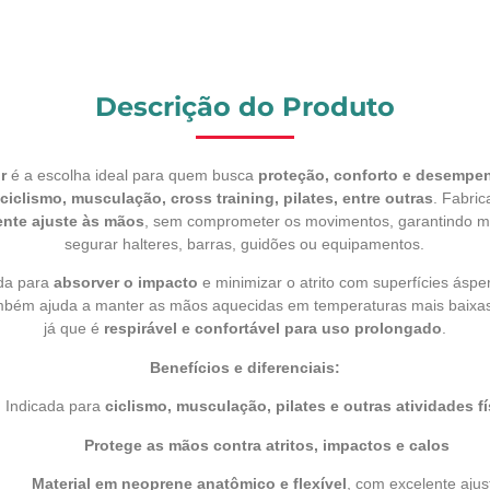
Descrição do Produto
r
é a escolha ideal para quem busca
proteção, conforto e desempen
ciclismo, musculação, cross training, pilates, entre outras
. Fabri
ente ajuste às mãos
, sem comprometer os movimentos, garantindo 
segurar halteres, barras, guidões ou equipamentos.
ida para
absorver o impacto
e minimizar o atrito com superfícies áspe
também ajuda a manter as mãos aquecidas em temperaturas mais baixas
já que é
respirável e confortável para uso prolongado
.
Benefícios e diferenciais:
Indicada para
ciclismo, musculação, pilates e outras atividades f
Protege as mãos contra atritos, impactos e calos
Material em neoprene anatômico e flexível
, com excelente ajus