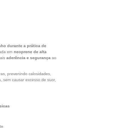
ho durante a prática de
cada em
neoprene de alta
mais
aderência e segurança
ao
ras, prevenindo calosidades,
, sem causar excesso de suor,
ísicas
te