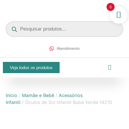
0
Atendimento
Veja todos os produtos
Início
/
Mamãe e Bebê
/
Acessórios
Infantil
/ Óculos de Sol Infantil Buba Verde 14210