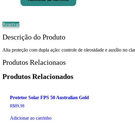
Facial
Clareador
Antioleosidade
FPS90
Anasol
Reservar
quantidade
Descrição do Produto
Alta proteção com dupla ação: controle de oleosidade e auxílio no cl
Produtos Relacionaos
Produtos Relacionados
Protetor Solar FPS 50 Australian Gold
R$
89,98
Adicionar ao carrinho