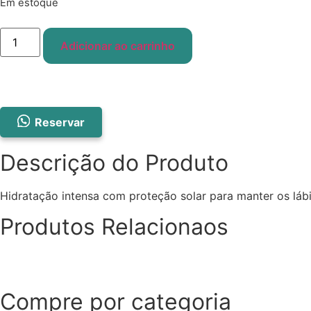
Em estoque
Balm
Protetor
Adicionar ao carrinho
Labial
Soleil
Soleil
quantidade
Reservar
Descrição do Produto
Hidratação intensa com proteção solar para manter os lábi
Produtos Relacionaos
Compre por categoria