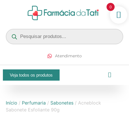
0
Atendimento
Veja todos os produtos
Início
/
Perfumaria
/
Sabonetes
/ Acneblock
Sabonete Esfoliante 90g