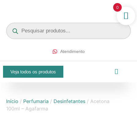
0
Atendimento
Veja todos os produtos
Início
/
Perfumaria
/
Desinfetantes
/ Acetona
100ml – Agafarma