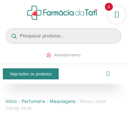
0
Atendimento
Veja todos os produtos
Início
/
Perfumaria
/
Maquiagens
/ Gloss Labial
Candy Vivai