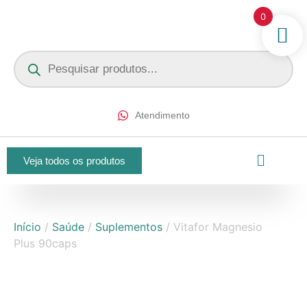
0
Atendimento
Veja todos os produtos
Início
/
Saúde
/
Suplementos
/ Vitafor Magnesio
Plus 90caps