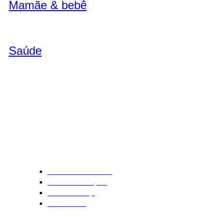
Mamãe & bebê
Saúde
Institucional
Política de Privacidade
Trocas e Devoluções
Retirada em Loja
Fale Conosco