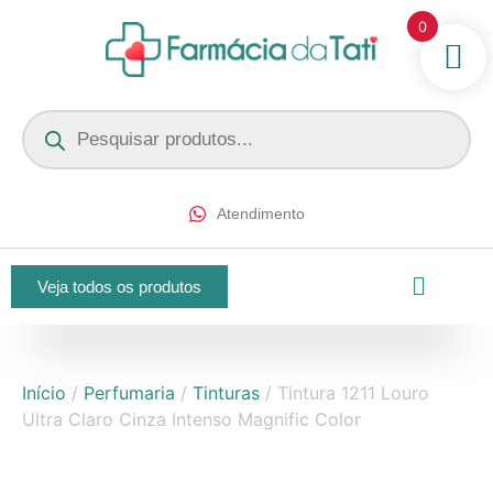
0
Atendimento
Veja todos os produtos
Início
/
Perfumaria
/
Tinturas
/ Tintura 1211 Louro
Ultra Claro Cinza Intenso Magnific Color