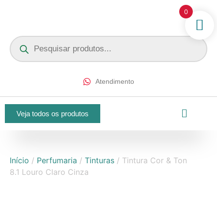
0
Atendimento
Veja todos os produtos
Início
/
Perfumaria
/
Tinturas
/ Tintura Cor & Ton
8.1 Louro Claro Cinza