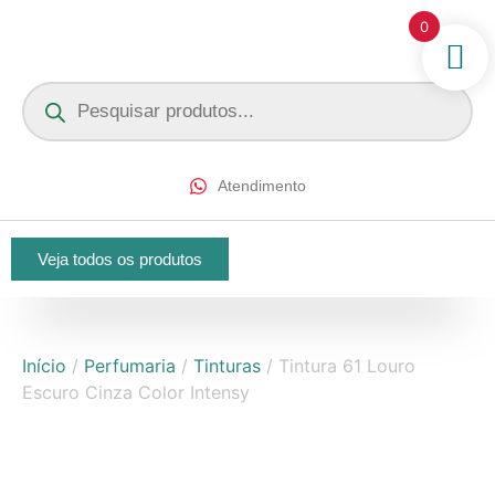
0
Atendimento
Veja todos os produtos
Início
/
Perfumaria
/
Tinturas
/ Tintura 61 Louro
Escuro Cinza Color Intensy