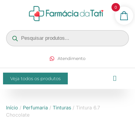
0
Atendimento
Veja todos os produtos
Início
/
Perfumaria
/
Tinturas
/ Tintura 6.7
Chocolate