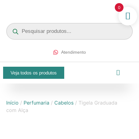
0
Atendimento
Veja todos os produtos
Início
/
Perfumaria
/
Cabelos
/ Tigela Graduada
com Alça