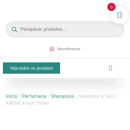
0
Atendimento
Veja todos os produtos
Início
/
Perfumaria
/
Shampoos
/ Shampoo a Seco
ABOVE Fresh 150ml