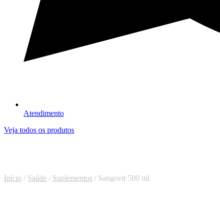
Atendimento
Veja todos os produtos
Início
/
Saúde
/
Suplementos
/ Sangovit 500 ml