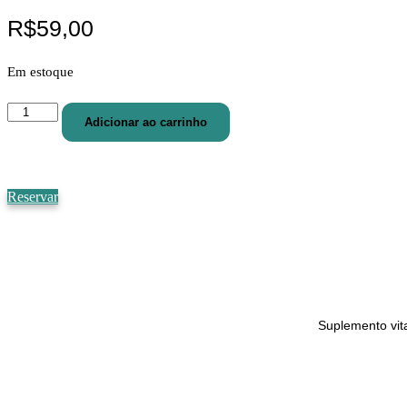
R$
59,00
Em estoque
Sangovit
Adicionar ao carrinho
500
ml
quantidade
Reservar
Suplemento vit