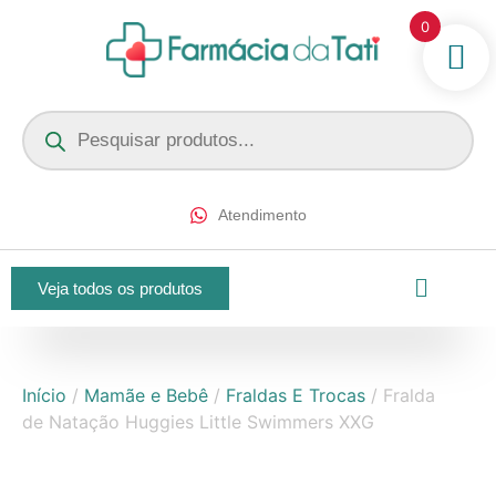
0
Atendimento
Veja todos os produtos
Início
/
Mamãe e Bebê
/
Fraldas E Trocas
/ Fralda
de Natação Huggies Little Swimmers XXG