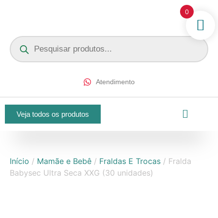
0
Atendimento
Veja todos os produtos
Início
/
Mamãe e Bebê
/
Fraldas E Trocas
/ Fralda
Babysec Ultra Seca XXG (30 unidades)