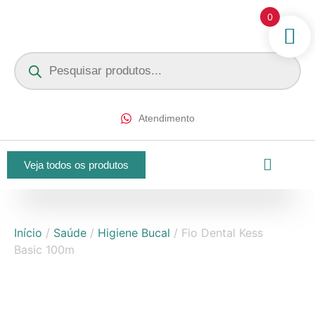
0
Atendimento
Veja todos os produtos
Início
/
Saúde
/
Higiene Bucal
/ Fio Dental Kess
Basic 100m