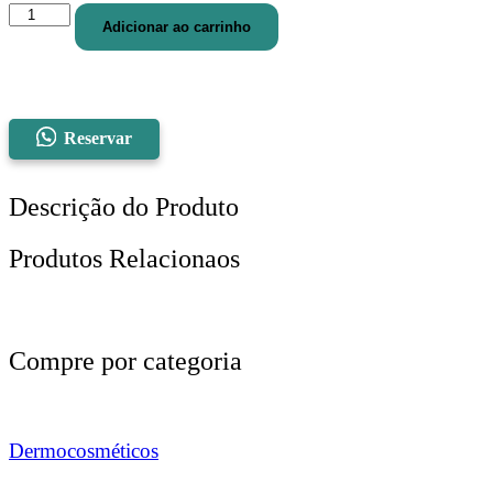
ENX
Adicionar ao carrinho
COLGATE
T12
ANTI
TARTARO
5
quantidade
Reservar
Descrição do Produto
Produtos Relacionaos
Compre por categoria
Dermocosméticos