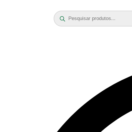
Ir
para
Pesquisar
o
produtos
conteúdo