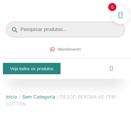
0
Atendimento
Veja todos os produtos
Início
/
Sem Categoria
/ DESOD REXONA AE FEM
COTTON