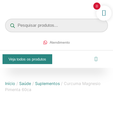
0
Atendimento
Veja todos os produtos
Início
/
Saúde
/
Suplementos
/ Curcuma Magnesio
Pimenta 60ca