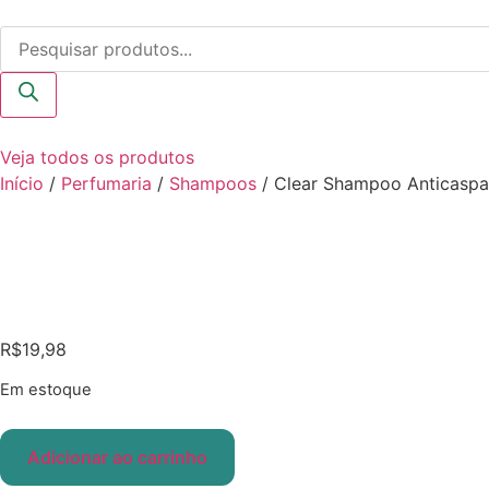
Ir
Pesquisar
para
produtos
o
conteúdo
Veja todos os produtos
Início
/
Perfumaria
/
Shampoos
/ Clear Shampoo Anticaspa
R$
19,98
Em estoque
Clear
Shampoo
Adicionar ao carrinho
Anticaspa