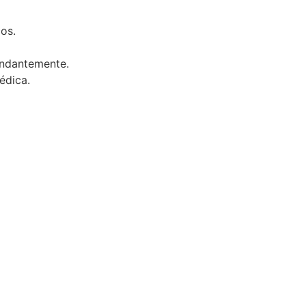
os.
undantemente.
édica.