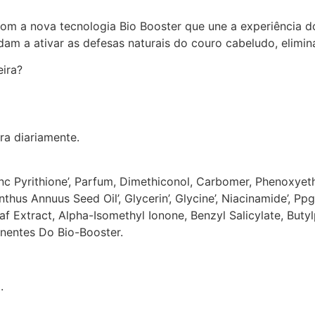
om a nova tecnologia Bio Booster que une a experiência 
am a ativar as defesas naturais do couro cabeludo, elimin
ira?
ra diariamente.
c Pyrithione’, Parfum, Dimethiconol, Carbomer, Phenoxyeth
thus Annuus Seed Oil’, Glycerin’, Glycine’, Niacinamide’, P
eaf Extract, Alpha-Isomethyl Ionone, Benzyl Salicylate, But
onentes Do Bio-Booster.
.