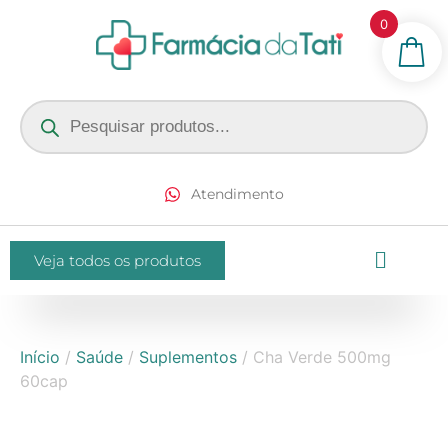
0
Atendimento
Veja todos os produtos
Início
/
Saúde
/
Suplementos
/ Cha Verde 500mg
60cap