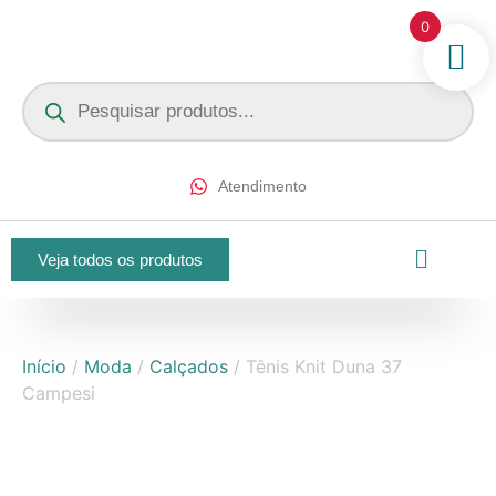
0
Atendimento
Veja todos os produtos
Início
/
Moda
/
Calçados
/ Tênis Knit Duna 37
Campesi