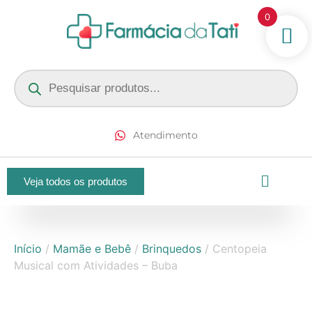
0
Atendimento
Veja todos os produtos
Início
/
Mamãe e Bebê
/
Brinquedos
/ Centopeia
Musical com Atividades – Buba