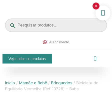
0
Atendimento
Veja todos os produtos
Início
/
Mamãe e Bebê
/
Brinquedos
/ Bicicleta de
Equilíbrio Vermelha (Ref 10728) – Buba