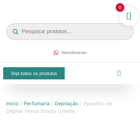
0
Atendimento
Veja todos os produtos
Início
/
Perfumaria
/
Depilação
/ Aparelho de
Depilar Venus Simply Gillette