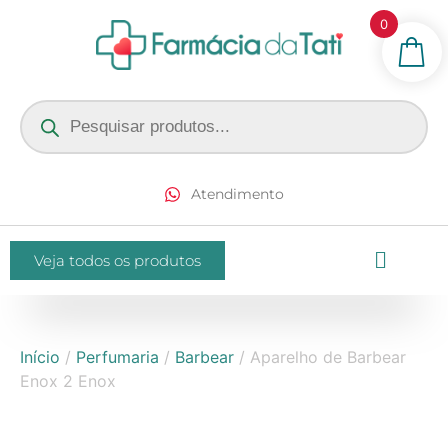
0
Atendimento
Veja todos os produtos
Início
/
Perfumaria
/
Barbear
/ Aparelho de Barbear
Enox 2 Enox