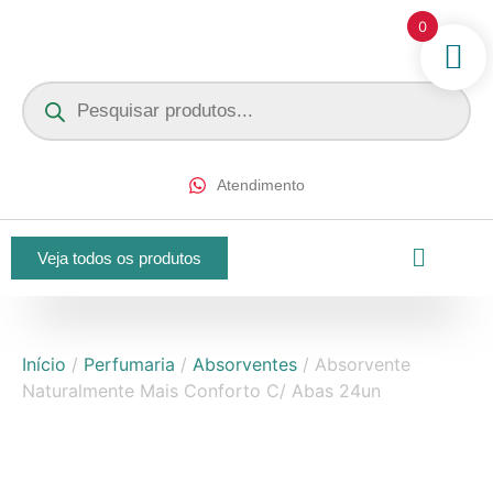
0
Atendimento
Veja todos os produtos
Início
/
Perfumaria
/
Absorventes
/ Absorvente
Naturalmente Mais Conforto C/ Abas 24un