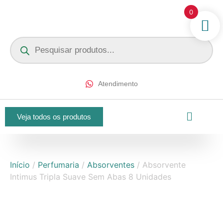
0
Atendimento
Veja todos os produtos
Início
/
Perfumaria
/
Absorventes
/ Absorvente
Intimus Tripla Suave Sem Abas 8 Unidades