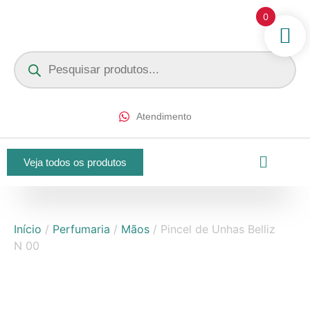
0
Atendimento
Veja todos os produtos
Início
/
Perfumaria
/
Mãos
/ Pincel de Unhas Belliz
N 00